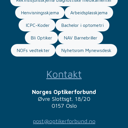
Henvisningsskjema
Arbeidsplasskjema
ICPC-Koder
Bachelor i optometri
Bli Optiker
NAV Barnebriller
NOFs vedtekter
Nyhetsrom Mynewsdesk
Kontakt
Norges Optikerforbund
Øvre Slottsgt. 18/20
0157 Oslo
post@optikerforbund.no