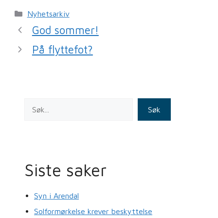
c
ai
k
Kategorier
Nyhetsarkiv
e
l
e
God sommer!
b
dI
På flyttefot?
o
n
o
k
Søk
Siste saker
Syn i Arendal
Solformørkelse krever beskyttelse