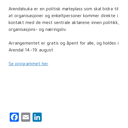
Arendalsuka er en politisk møteplass som skal bidra til
at organisasjoner og enkeltpersoner kommer direkte i
kontakt med de mest sentrale aktørene innen politikk,
organisasjons- og næringsliv.
Arrangementet er gratis og åpent for alle, og holdes i
Arendal 14.-19. august
Se programmet her
F
E
Li
a
m
n