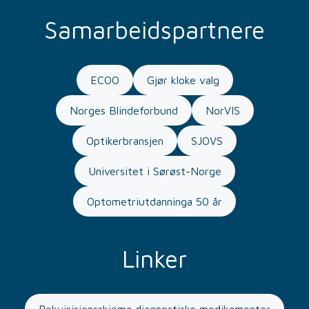
Samarbeidspartnere
ECOO
Gjør kloke valg
Norges Blindeforbund
NorVIS
Optikerbransjen
SJOVS
Universitet i Sørøst-Norge
Optometriutdanninga 50 år
Linker
Rekvisisjonsskjema diagnostiske medikamenter