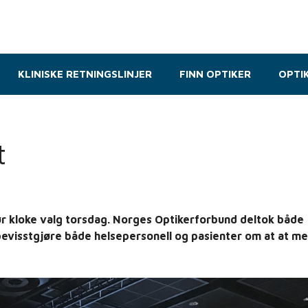
KLINISKE RETNINGSLINJER
FINN OPTIKER
OPTI
t
ør kloke valg torsdag. Norges Optikerforbund deltok både
evisstgjøre både helsepersonell og pasienter om at at me