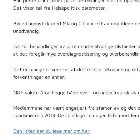
Han pekte blant annet på at befolkningen sier de oppleve
Det viser tall fra Helsepolitisk barometer.
Bildediagnostikk med MR og CT var ett av områdene det
unødvendig.
Tall for behandlinger av ulike mindre alvorlige tilstander
at det foregår mye overdiagnostisering og overbehandlin
Det er mange drivere for at dette skjer. Økonomi og re
forventninger en annen.
NOF valgte å kartlegge både over- og underforbruk av u
Medlemmene har vært engasjert fra starten av og det bl
Landsmøtet i 2019. Det ble laget en egen liste med fem 
Den listen kan du lese mer om her.