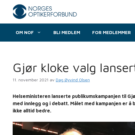
Hopp
til
innhold
OM NOF
BLI MEDLEM
FOR MEDLEMMER
Gjør kloke valg lanser
11. november 2021
av
Dag Øyvind Olsen
Helseministeren lanserte publikumskampanjen til Gj
med innlegg og i debatt. Målet med kampanjen er å b
ikke alltid bedre.