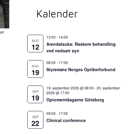
Kalender
jør
13:00
-
14:00
AUG
Arendalsuka: Raskere behandling
12
ved nedsatt syn
08:00
-
17:00
AUG
r
Styremøte Norges Optikerforbund
19
19. september 2026 @ 08:00
-
20. september
SEP
2026 @ 17:00
19
Optometridagarne Göteborg
09:00
-
17:00
SEP
Clinical conference
22