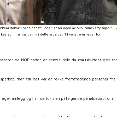
dten) deltok i paneldebatt under lanseringen av publikumskampanjen til G
ås som har vært aktiv i dette arbeidet. Til venstre er leder for
tarten og NOF hadde en sentral rolle da startskuddet gikk fo
avsparket, men før det var en rekke fremtredende personer fra
t eget innlegg og han deltok i en påfølgende paneldebatt om