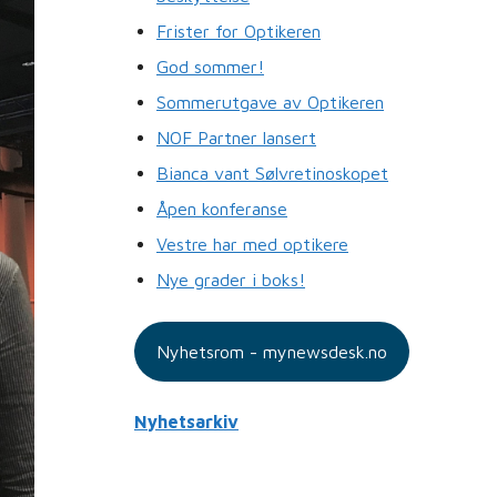
Frister for Optikeren
God sommer!
Sommerutgave av Optikeren
NOF Partner lansert
Bianca vant Sølvretinoskopet
Åpen konferanse
Vestre har med optikere
Nye grader i boks!
Nyhetsrom - mynewsdesk.no
Nyhetsarkiv