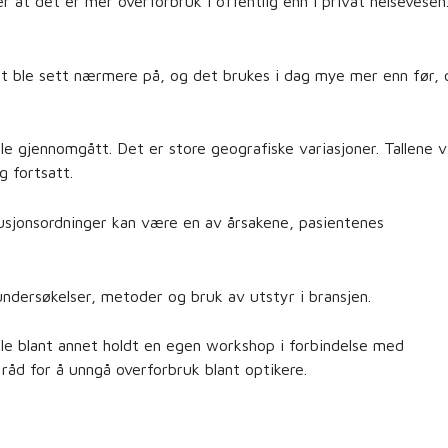
r at det er mer overforbruk i offentlig enn i privat helsevesen
 ble sett nærmere på, og det brukes i dag mye mer enn før, 
 ble gjennomgått. Det er store geografiske variasjoner. Tallene v
g fortsatt.
fusjonsordninger kan være en av årsakene, pasientenes
ndersøkelser, metoder og bruk av utstyr i bransjen.
e blant annet holdt en egen workshop i forbindelse med
råd for å unngå overforbruk blant optikere.