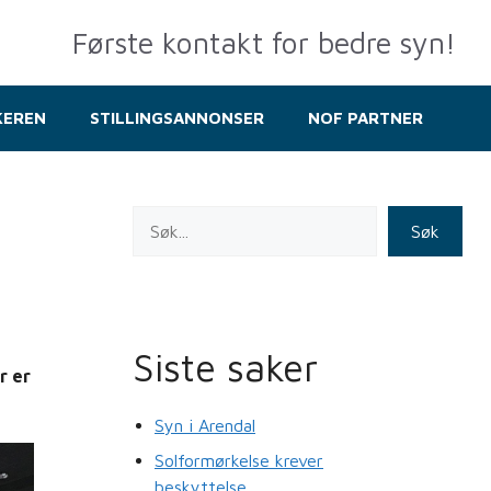
Første kontakt for bedre syn!
KEREN
STILLINGSANNONSER
NOF PARTNER
Søk
Siste saker
r er
Syn i Arendal
Solformørkelse krever
beskyttelse