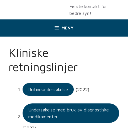
Hopp
Første kontakt for
til
bedre syn!
innhold
MENY
Kliniske
retningslinjer
Rutineundersøkelse
(2022)
Undersøkelse med bruk av diagnostiske
medikamenter