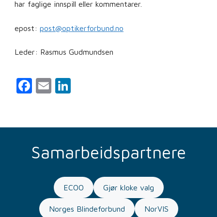
har faglige innspill eller kommentarer.
epost:
post@optikerforbund.no
Leder: Rasmus Gudmundsen
F
E
Li
a
m
n
c
ai
k
e
l
e
b
dI
Samarbeidspartnere
o
n
o
ECOO
Gjør kloke valg
k
Norges Blindeforbund
NorVIS