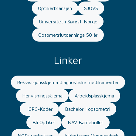
Optikerbransjen
SJOVS
Universitet i Sørøst-Norge
Optometriutdanninga 50 år
Linker
Rekvisisjonsskjema diagnostiske medikamenter
Henvisningsskjema
Arbeidsplasskjema
ICPC-Koder
Bachelor i optometri
Bli Optiker
NAV Barnebriller
NOFs vedtekter
Nyhetsrom Mynewsdesk