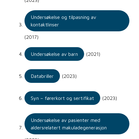
(2023)
Undersøkelse og tilpasning av
kontaktlinser
(2017)
Undersøkelse av barn
(2021)
Databriller
(2023)
Syn – førerkort og sertifikat
(2023)
Undersøkelse av pasienter med
aldersrelatert makuladegenerasjon