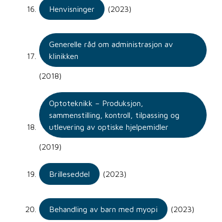
Henvisninger
(2023)
Generelle råd om administrasjon av
klinikken
(2018)
Optoteknikk – Produksjon,
sammenstilling, kontroll, tilpassing og
utlevering av optiske hjelpemidler
(2019)
Brilleseddel
(2023)
Behandling av barn med myopi
(2023)