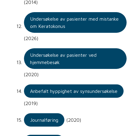
(2014)
Undersøkelse av pasienter med mistanke
om Keratokonus
(2026)
Undersøkelse av pasienter ved
hjemmebesøk
(2020)
Anbefalt hyppighet av synsundersøkelse
(2019)
Journalføring
(2020)