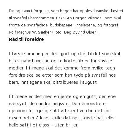
Far og sønn i forgrunn, som begge har opplevd vansker knyttet
til synsfeil i barndommen. Bak: Gro Horgen Vikesdal, som skal
fronte de synsfaglige budskapene i innslagene, og fotograf
Rolf Magnus W. Sæther (Foto: Dag Øyvind Olsen).
Råd til foreldre
I første omgang er det gjort opptak til det som skal
bli et nyhetsinnslag og to korte filmer for sosiale
medier. I filmene skal det komme frem hvilke tegn
foreldre skal se etter som kan tyde på synsfeil hos
barn. Innslagene skal distribueres i august.
I filmene er det med en jente og en gutt, den ene
nærsynt, den andre langsynt. De demonstrerer
gjennom forskjellige aktiviteter hvordan det for
eksempel er å lese, spille dataspill, kaste ball, eller
helle saft i et glass – uten briller.