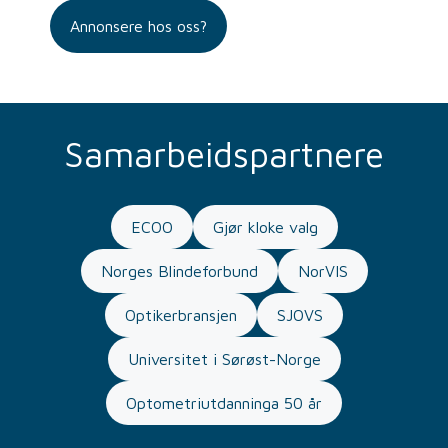
Annonsere hos oss?
Samarbeidspartnere
ECOO
Gjør kloke valg
Norges Blindeforbund
NorVIS
Optikerbransjen
SJOVS
Universitet i Sørøst-Norge
Optometriutdanninga 50 år