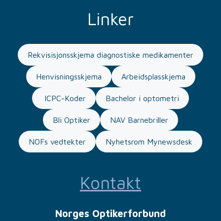
Linker
Rekvisisjonsskjema diagnostiske medikamenter
Henvisningsskjema
Arbeidsplasskjema
ICPC-Koder
Bachelor i optometri
Bli Optiker
NAV Barnebriller
NOFs vedtekter
Nyhetsrom Mynewsdesk
Kontakt
Norges Optikerforbund