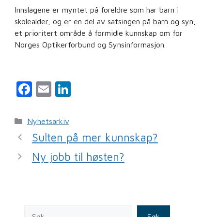
Innslagene er myntet på foreldre som har barn i
skolealder, og er en del av satsingen på barn og syn,
et prioritert område å formidle kunnskap om for
Norges Optikerforbund og Synsinformasjon.
F
E
Li
a
m
n
c
ai
k
Kategorier
Nyhetsarkiv
e
l
e
Sulten på mer kunnskap?
b
dI
Ny jobb til høsten?
o
n
o
k
Søk