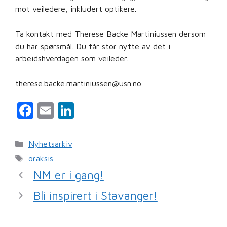
mot veiledere, inkludert optikere.
Ta kontakt med Therese Backe Martiniussen dersom
du har spørsmål. Du får stor nytte av det i
arbeidshverdagen som veileder.
therese.backe.martiniussen@usn.no
F
E
Li
a
m
n
c
ai
k
Kategorier
Nyhetsarkiv
e
l
e
Stikkord
oraksis
b
dI
NM er i gang!
o
n
Bli inspirert i Stavanger!
o
k