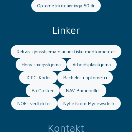
Optometriutdanninga 50 år
Linker
Rekvisisjonsskjema diagnostiske medikamenter
Henvisningsskjema
Arbeidsplasskjema
ICPC-Koder
Bachelor i optometri
Bli Optiker
NAV Barnebriller
NOFs vedtekter
Nyhetsrom Mynewsdesk
Kontakt