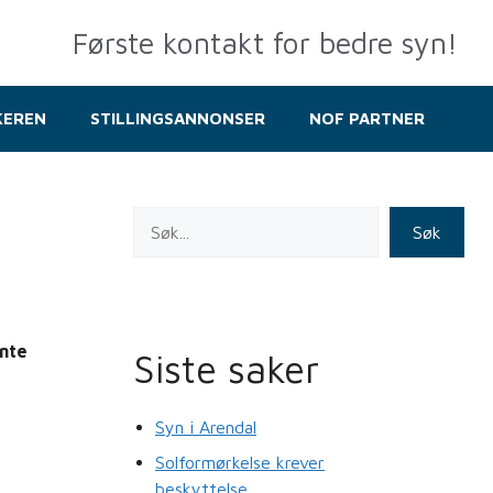
Første kontakt for bedre syn!
KEREN
STILLINGSANNONSER
NOF PARTNER
Søk
ynte
Siste saker
Syn i Arendal
Solformørkelse krever
beskyttelse