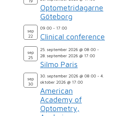
19
Optometridagarne
Göteborg
09:00
-
17:00
sep
Clinical conference
22
25. september 2026 @ 08:00
-
sep
28. september 2026 @ 17:00
25
Silmo Paris
30. september 2026 @ 08:00
-
4.
sep
oktober 2026 @ 17:00
30
American
Academy of
Optometry,