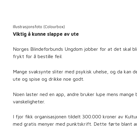
Illustrasjonsfoto (Colourbox)
Viktig å kunne slappe av ute
Norges Blindeforbunds Ungdom jobber for at det skal bli
frykt for å bestille feil.
Mange svaksynte sliter med psykisk uhelse, og da kan d
ute og spise og drikke noe godt.
Noen laster ned en app, andre bruker lupe mens mange ba
vanskeligheter.
I fjor fikk organisasjonen tildelt 300.000 kroner av Kul
med gratis menyer med punktskrift. Dette førte blant a