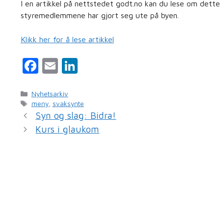
I en artikkel på nettstedet godt.no kan du lese om dette
styremedlemmene har gjort seg ute på byen.
Klikk her for å lese artikkel
F
E
Li
a
m
n
c
ai
k
Kategorier
Nyhetsarkiv
Stikkord
meny
,
svaksynte
e
l
e
Syn og slag: Bidra!
b
dI
Kurs i glaukom
o
n
o
k