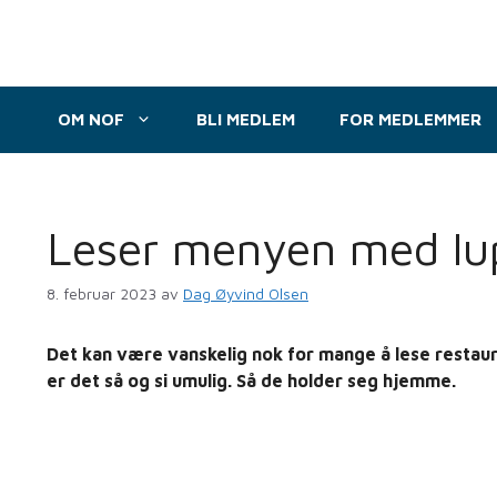
Hopp
til
innhold
OM NOF
BLI MEDLEM
FOR MEDLEMMER
Leser menyen med lu
8. februar 2023
av
Dag Øyvind Olsen
Det kan være vanskelig nok for mange å lese restaur
er det så og si umulig. Så de holder seg hjemme.