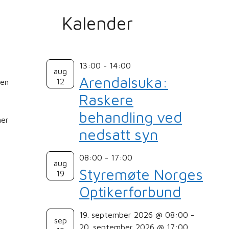
Kalender
13:00
-
14:00
aug
Arendalsuka:
12
ten
Raskere
behandling ved
ner
nedsatt syn
08:00
-
17:00
aug
Styremøte Norges
19
Optikerforbund
r
19. september 2026 @ 08:00
-
sep
20. september 2026 @ 17:00