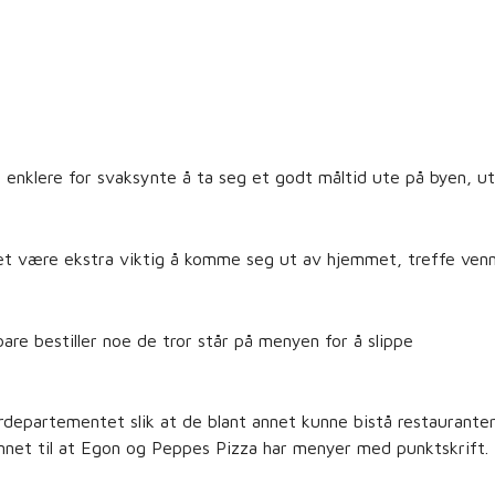
 enklere for svaksynte å ta seg et godt måltid ute på byen, u
et være ekstra viktig å komme seg ut av hjemmet, treffe ven
re bestiller noe de tror står på menyen for å slippe
turdepartementet slik at de blant annet kunne bistå restaurante
nnet til at Egon og Peppes Pizza har menyer med punktskrift.