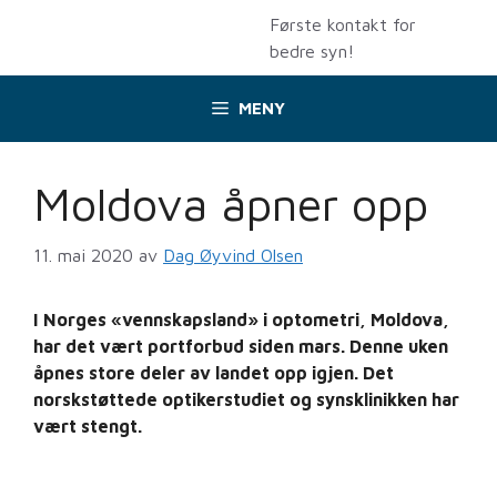
Hopp
Første kontakt for
til
bedre syn!
innhold
MENY
Moldova åpner opp
11. mai 2020
av
Dag Øyvind Olsen
I Norges «vennskapsland» i optometri, Moldova,
har det vært portforbud siden mars. Denne uken
åpnes store deler av landet opp igjen. Det
norskstøttede optikerstudiet og synsklinikken har
vært stengt.