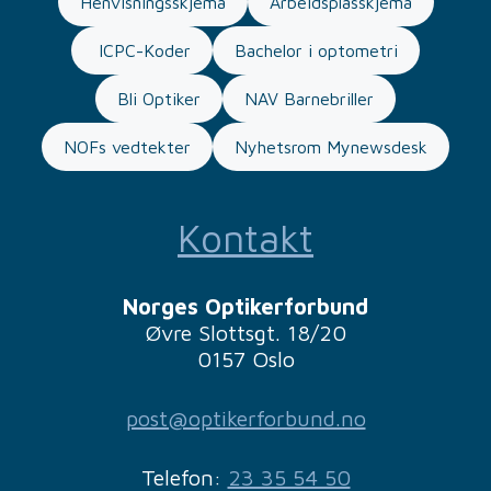
Henvisningsskjema
Arbeidsplasskjema
ICPC-Koder
Bachelor i optometri
Bli Optiker
NAV Barnebriller
NOFs vedtekter
Nyhetsrom Mynewsdesk
Kontakt
Norges Optikerforbund
Øvre Slottsgt. 18/20
0157 Oslo
post@optikerforbund.no
Telefon:
23 35 54 50