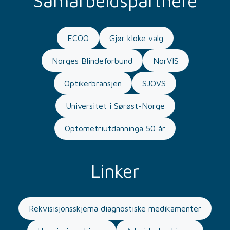
Samarbeidspartnere
ECOO
Gjør kloke valg
Norges Blindeforbund
NorVIS
Optikerbransjen
SJOVS
Universitet i Sørøst-Norge
Optometriutdanninga 50 år
Linker
Rekvisisjonsskjema diagnostiske medikamenter