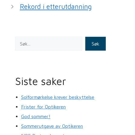
o
n
Rekord i etterutdanning
o
k
Søk
Siste saker
Solformørkelse krever beskyttelse
Frister for Optikeren
God sommer!
Sommerutgave av Optikeren