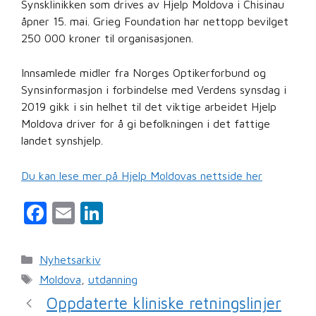
Synsklinikken som drives av Hjelp Moldova i Chisinau
åpner 15. mai. Grieg Foundation har nettopp bevilget
250 000 kroner til organisasjonen.
Innsamlede midler fra Norges Optikerforbund og
Synsinformasjon i forbindelse med Verdens synsdag i
2019 gikk i sin helhet til det viktige arbeidet Hjelp
Moldova driver for å gi befolkningen i det fattige
landet synshjelp.
Du kan lese mer på Hjelp Moldovas nettside her
F
E
Li
a
m
n
c
ai
k
Kategorier
Nyhetsarkiv
e
l
e
Stikkord
Moldova
,
utdanning
b
dI
Oppdaterte kliniske retningslinjer