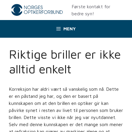
Hopp
Første kontakt for
til
bedre syn!
innhold
MENY
Riktige briller er ikke
alltid enkelt
Korreksjon har aldri vært så vanskelig som nå. Dette
er en påstand jeg har, og den er basert på
kunnskapen om at den brillen en optiker gir kan
påvirke synet i resten av livet til personen som bruker
brillen. Dette visste vi ikke når jeg var nyutdannet.
Selv med denne kunnskapen er det mange som mener
at refraksjon kan gjøres av maskiner alene og at