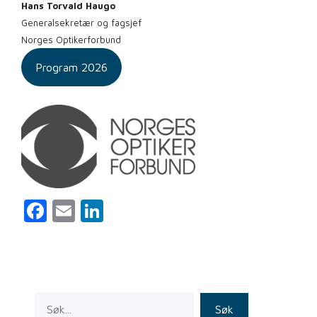
Hans Torvald Haugo
Generalsekretær og fagsjef
Norges Optikerforbund
Program 2026
F
E
Li
a
m
n
c
ai
k
e
l
e
b
dI
Søk