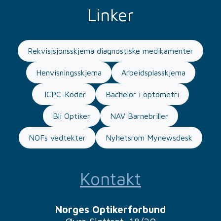
Linker
Rekvisisjonsskjema diagnostiske medikamenter
Henvisningsskjema
Arbeidsplasskjema
ICPC-Koder
Bachelor i optometri
Bli Optiker
NAV Barnebriller
NOFs vedtekter
Nyhetsrom Mynewsdesk
Kontakt
Norges Optikerforbund