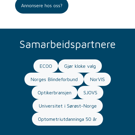
Annonsere hos oss?
Samarbeidspartnere
ECOO
Gjør kloke valg
Norges Blindeforbund
NorVIS
Optikerbransjen
SJOVS
Universitet i Sørøst-Norge
Optometriutdanninga 50 år