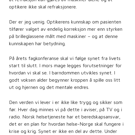
optikere ikke skal refraksjonere.
Der er jeg uenig. Optikerens kunnskap om pasienten
tilfører valget av endelig korreksjon mer enn styrken
på brilleglassene målt med maskiner – og at denne
kunnskapen har betydning.
På årets fagkonferanse skal vi følge synet fra livets
start til slutt. I mors mage legges forutsetninger for
hvordan vi skal se. I barndommen utvikles synet. I
godt voksen alder begynner kroppen å spille oss litt
ut og hjernen og det mentale endres.
Den verden vi lever i er ikke like trygg og sikker som
før. Hver dag minnes vi på dette i aviser, på TV og i
radio. Norsk helsetjeneste har et beredskapsansvar,
det er en plan for hvordan helse-Norge skal fungere i
krise og krig. Synet er ikke en del av dette. Under