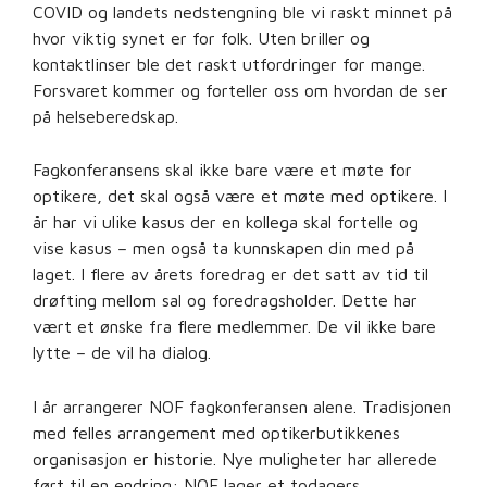
COVID og landets nedstengning ble vi raskt minnet på
hvor viktig synet er for folk. Uten briller og
kontaktlinser ble det raskt utfordringer for mange.
Forsvaret kommer og forteller oss om hvordan de ser
på helseberedskap.
Fagkonferansens skal ikke bare være et møte for
optikere, det skal også være et møte med optikere. I
år har vi ulike kasus der en kollega skal fortelle og
vise kasus – men også ta kunnskapen din med på
laget. I flere av årets foredrag er det satt av tid til
drøfting mellom sal og foredragsholder. Dette har
vært et ønske fra flere medlemmer. De vil ikke bare
lytte – de vil ha dialog.
I år arrangerer NOF fagkonferansen alene. Tradisjonen
med felles arrangement med optikerbutikkenes
organisasjon er historie. Nye muligheter har allerede
ført til en endring: NOF lager et todagers