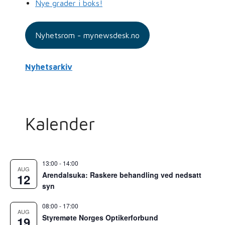
Nye grader i boks!
Nyhetsrom - mynewsdesk.no
Nyhetsarkiv
Kalender
13:00
-
14:00
AUG
Arendalsuka: Raskere behandling ved nedsatt
12
syn
08:00
-
17:00
AUG
Styremøte Norges Optikerforbund
19