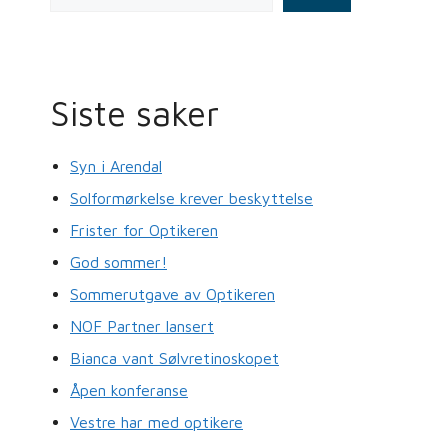
o
n
o
k
Siste saker
Syn i Arendal
Solformørkelse krever beskyttelse
Frister for Optikeren
God sommer!
Sommerutgave av Optikeren
NOF Partner lansert
Bianca vant Sølvretinoskopet
Åpen konferanse
Vestre har med optikere