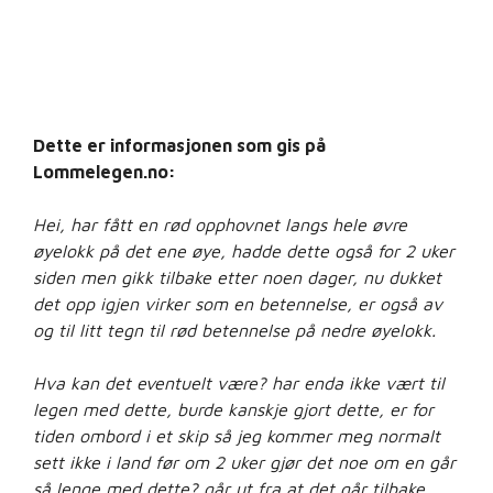
Dette er informasjonen som gis på
Lommelegen.no:
Hei, har fått en rød opphovnet langs hele øvre
øyelokk på det ene øye, hadde dette også for 2 uker
siden men gikk tilbake etter noen dager, nu dukket
det opp igjen virker som en betennelse, er også av
og til litt tegn til rød betennelse på nedre øyelokk.
Hva kan det eventuelt være? har enda ikke vært til
legen med dette, burde kanskje gjort dette, er for
tiden ombord i et skip så jeg kommer meg normalt
sett ikke i land før om 2 uker gjør det noe om en går
så lenge med dette? går ut fra at det går tilbake