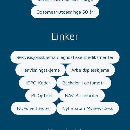
Optometriutdanninga 50 år
Linker
Rekvisisjonsskjema diagnostiske medikamenter
Henvisningsskjema
Arbeidsplasskjema
ICPC-Koder
Bachelor i optometri
Bli Optiker
NAV Barnebriller
NOFs vedtekter
Nyhetsrom Mynewsdesk