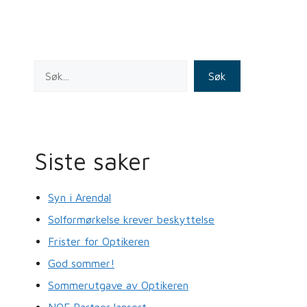
o
n
o
k
Søk
Siste saker
Syn i Arendal
Solformørkelse krever beskyttelse
Frister for Optikeren
God sommer!
Sommerutgave av Optikeren
NOF Partner lansert