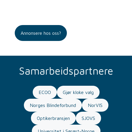
Annonsere hos oss?
Samarbeidspartnere
ECOO
Gjør kloke valg
Norges Blindeforbund
NorVIS
Optikerbransjen
SJOVS
Universitet i Sørøst-Norge