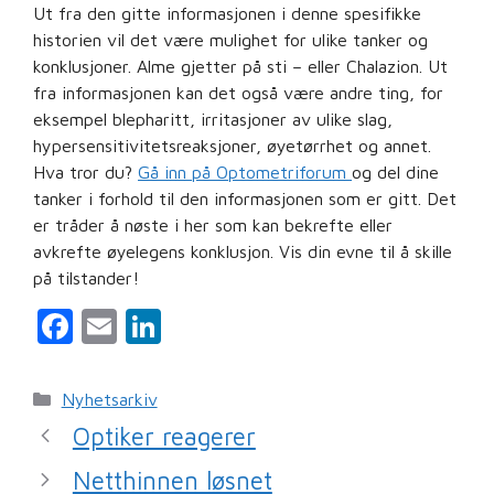
Ut fra den gitte informasjonen i denne spesifikke
historien vil det være mulighet for ulike tanker og
konklusjoner. Alme gjetter på sti – eller Chalazion. Ut
fra informasjonen kan det også være andre ting, for
eksempel blepharitt, irritasjoner av ulike slag,
hypersensitivitetsreaksjoner, øyetørrhet og annet.
Hva tror du?
Gå inn på Optometriforum
og del dine
tanker i forhold til den informasjonen som er gitt. Det
er tråder å nøste i her som kan bekrefte eller
avkrefte øyelegens konklusjon. Vis din evne til å skille
på tilstander!
F
E
Li
a
m
n
c
ai
k
Kategorier
Nyhetsarkiv
e
l
e
Optiker reagerer
b
dI
Netthinnen løsnet