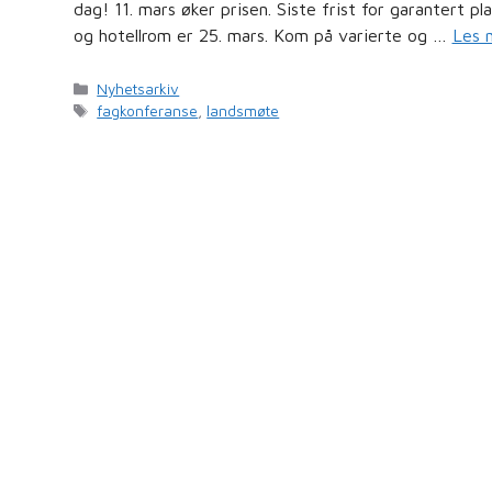
dag! 11. mars øker prisen. Siste frist for garantert pla
og hotellrom er 25. mars. Kom på varierte og …
Les 
Kategorier
Nyhetsarkiv
Stikkord
fagkonferanse
,
landsmøte