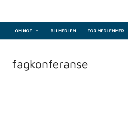
Hopp
til
innhold
OM NOF
BLI MEDLEM
FOR MEDLEMMER
fagkonferanse