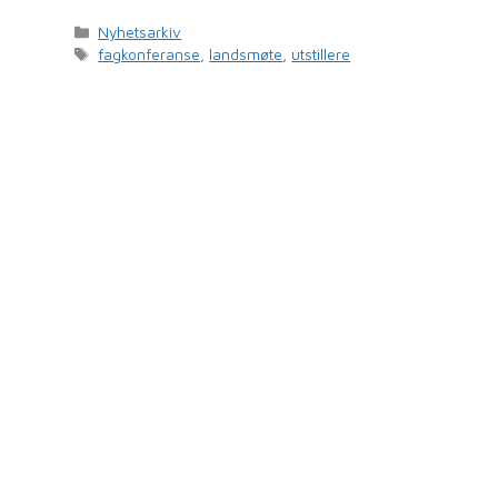
Kategorier
Nyhetsarkiv
Stikkord
fagkonferanse
,
landsmøte
,
utstillere