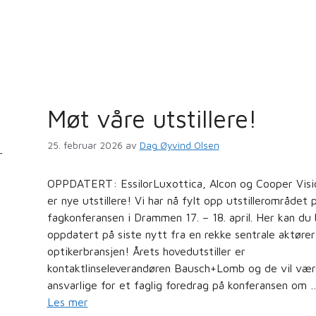
Møt våre utstillere!
25. februar 2026
av
Dag Øyvind Olsen
r
OPPDATERT: EssilorLuxottica, Alcon og Cooper Visi
er nye utstillere! Vi har nå fylt opp utstillerområdet 
fagkonferansen i Drammen 17. – 18. april. Her kan du b
oppdatert på siste nytt fra en rekke sentrale aktører
optikerbransjen! Årets hovedutstiller er
kontaktlinseleverandøren Bausch+Lomb og de vil vær
ansvarlige for et faglig foredrag på konferansen om 
Les mer