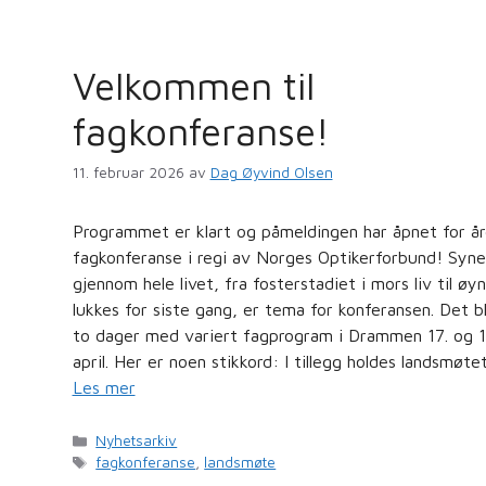
Velkommen til
fagkonferanse!
11. februar 2026
av
Dag Øyvind Olsen
Programmet er klart og påmeldingen har åpnet for år
fagkonferanse i regi av Norges Optikerforbund! Syne
gjennom hele livet, fra fosterstadiet i mors liv til øy
lukkes for siste gang, er tema for konferansen. Det bl
to dager med variert fagprogram i Drammen 17. og 1
april. Her er noen stikkord: I tillegg holdes landsmøte
Les mer
Kategorier
Nyhetsarkiv
Stikkord
fagkonferanse
,
landsmøte