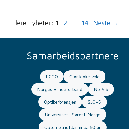
Side
Side
Side
1
2
…
14
Neste
→
Samarbeidspartnere
ECOO
Gjør kloke valg
Norges Blindeforbund
NorVIS
Optikerbransjen
SJOVS
Universitet i Sørøst-Norge
Optometriutdanninga 50 år