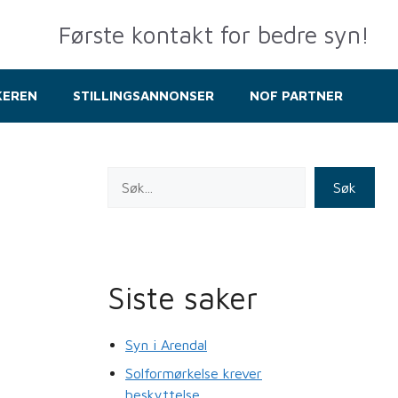
Første kontakt for bedre syn!
KEREN
STILLINGSANNONSER
NOF PARTNER
Søk
Siste saker
Syn i Arendal
Solformørkelse krever
beskyttelse