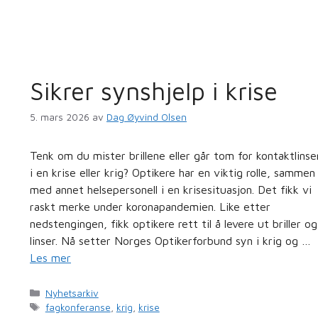
Sikrer synshjelp i krise
5. mars 2026
av
Dag Øyvind Olsen
Tenk om du mister brillene eller går tom for kontaktlinse
i en krise eller krig? Optikere har en viktig rolle, sammen
med annet helsepersonell i en krisesituasjon. Det fikk vi
raskt merke under koronapandemien. Like etter
nedstengingen, fikk optikere rett til å levere ut briller og
linser. Nå setter Norges Optikerforbund syn i krig og …
Les mer
Kategorier
Nyhetsarkiv
Stikkord
fagkonferanse
,
krig
,
krise