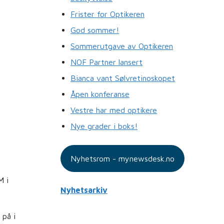
Frister for Optikeren
God sommer!
Sommerutgave av Optikeren
NOF Partner lansert
Bianca vant Sølvretinoskopet
Åpen konferanse
Vestre har med optikere
Nye grader i boks!
Nyhetsrom - mynewsdesk.no
M i
Nyhetsarkiv
 på i