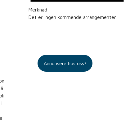
Merknad
Det er ingen kommende arrangementer.
Annonsere hos oss?
on
på
li
 i
e
…