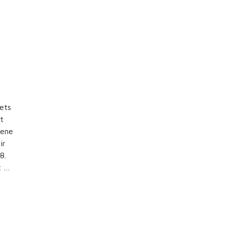
ets
t
nene
ir
8.
t …