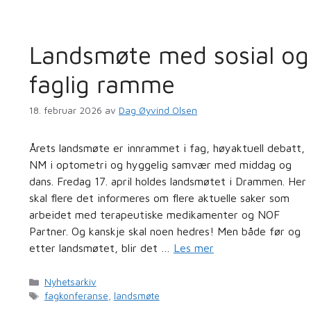
Landsmøte med sosial og
faglig ramme
18. februar 2026
av
Dag Øyvind Olsen
Årets landsmøte er innrammet i fag, høyaktuell debatt,
NM i optometri og hyggelig samvær med middag og
dans. Fredag 17. april holdes landsmøtet i Drammen. Her
skal flere det informeres om flere aktuelle saker som
arbeidet med terapeutiske medikamenter og NOF
Partner. Og kanskje skal noen hedres! Men både før og
etter landsmøtet, blir det …
Les mer
Kategorier
Nyhetsarkiv
Stikkord
fagkonferanse
,
landsmøte