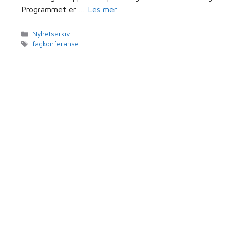
Programmet er …
Les mer
Kategorier
Nyhetsarkiv
Stikkord
fagkonferanse