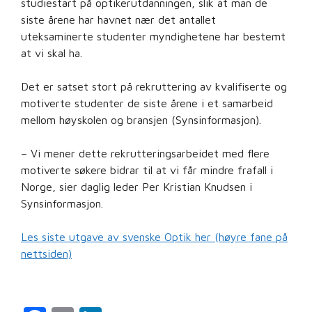
studiestart på optikerutdanningen, slik at man de
siste årene har havnet nær det antallet
uteksaminerte studenter myndighetene har bestemt
at vi skal ha.
Det er satset stort på rekruttering av kvalifiserte og
motiverte studenter de siste årene i et samarbeid
mellom høyskolen og bransjen (Synsinformasjon).
– Vi mener dette rekrutteringsarbeidet med flere
motiverte søkere bidrar til at vi får mindre frafall i
Norge, sier daglig leder Per Kristian Knudsen i
Synsinformasjon.
Les siste utgave av svenske Optik her (høyre fane på
nettsiden)