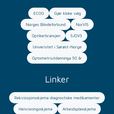
ECOO
Gjør kloke valg
Norges Blindeforbund
NorVIS
Optikerbransjen
SJOVS
Universitet i Sørøst-Norge
Optometriutdanninga 50 år
Linker
Rekvisisjonsskjema diagnostiske medikamenter
Henvisningsskjema
Arbeidsplasskjema