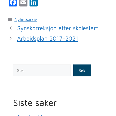
F
E
Li
a
m
n
c
ai
k
Kategorier
Nyhetsarkiv
e
l
e
Synskorreksjon etter skolestart
b
dI
Arbeidsplan 2017-2021
o
n
o
k
Søk
Siste saker