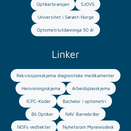
Optikerbransjen
SJOVS
Universitet i Sørøst-Norge
Optometriutdanninga 50 år
Linker
Rekvisisjonsskjema diagnostiske medikamenter
Henvisningsskjema
Arbeidsplasskjema
ICPC-Koder
Bachelor i optometri
Bli Optiker
NAV Barnebriller
NOFs vedtekter
Nyhetsrom Mynewsdesk