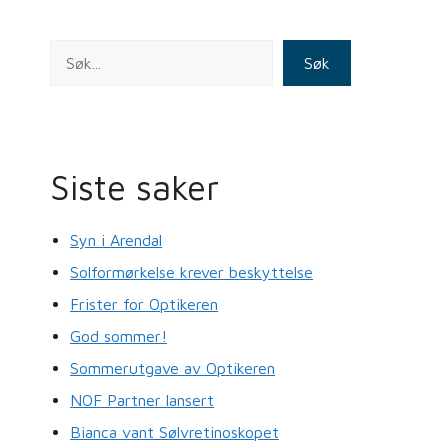
k
Søk
Siste saker
Syn i Arendal
Solformørkelse krever beskyttelse
Frister for Optikeren
God sommer!
Sommerutgave av Optikeren
NOF Partner lansert
Bianca vant Sølvretinoskopet