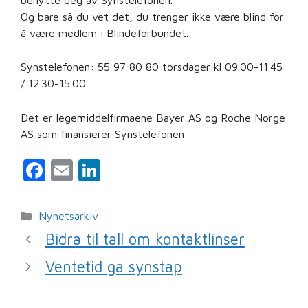
Og bare så du vet det, du trenger ikke være blind for
å være medlem i Blindeforbundet.
Synstelefonen: 55 97 80 80 torsdager kl 09.00-11.45
/ 12.30-15.00
Det er legemiddelfirmaene Bayer AS og Roche Norge
AS som finansierer Synstelefonen
F
E
Li
a
m
n
c
ai
k
Kategorier
Nyhetsarkiv
e
l
e
Bidra til tall om kontaktlinser
b
dI
Ventetid ga synstap
o
n
o