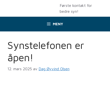
Hopp
Første kontakt for
til
bedre syn!
innhold
MENY
Synstelefonen er
åpen!
12. mars 2025
av
Dag Øyvind Olsen