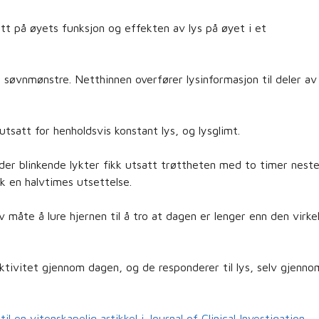
tt på øyets funksjon og effekten av lys på øyet i et
re søvnmønstre. Netthinnen overfører lysinformasjon til deler av
tsatt for henholdsvis konstant lys, og lysglimt.
er blinkende lykter fikk utsatt trøttheten med to timer nest
k en halvtimes utsettelse.
måte å lure hjernen til å tro at dagen er lenger enn den virkel
aktivitet gjennom dagen, og de responderer til lys, selv gjenno
 en vitenskapelig artikkel i Journal of Clinical Investigation