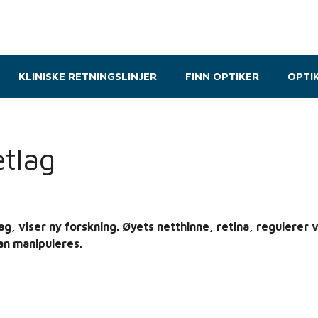
KLINISKE RETNINGSLINJER
FINN OPTIKER
OPTI
etlag
g, viser ny forskning. Øyets netthinne, retina, regulerer 
an manipuleres.