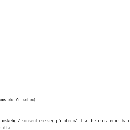
jonsfoto: Colourbox)
vanskelig å konsentrere seg på jobb når trøttheten rammer har
natta.