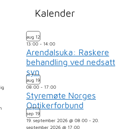
Kalender
aug
12
13:00
-
14:00
Arendalsuka: Raskere
behandling ved nedsatt
e
syn
aug
19
08:00
-
17:00
ig
Styremøte Norges
Optikerforbund
m
sep
19
19. september 2026 @ 08:00
-
20.
september 2026 @ 17:00