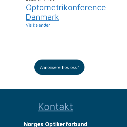
Optometrikonference
Danmark
Vis kalender
Annonsere hos oss?
Kontakt
Norges Optikerforbund