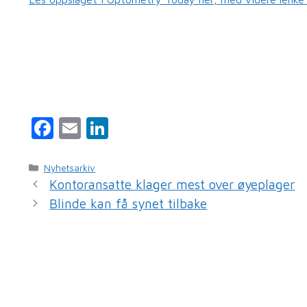
F
E
Li
a
m
n
c
ai
k
Kategorier
Nyhetsarkiv
Kontoransatte klager mest over øyeplager
e
l
e
Blinde kan få synet tilbake
b
dI
o
n
o
k