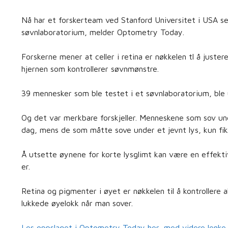
Nå har et forskerteam ved Stanford Universitet i USA se
søvnlaboratorium, melder Optometry Today.
Forskerne mener at celler i retina er nøkkelen tl å juste
hjernen som kontrollerer søvnmønstre.
39 mennesker som ble testet i et søvnlaboratorium, ble u
Og det var merkbare forskjeller. Menneskene som sov und
dag, mens de som måtte sove under et jevnt lys, kun fik
Å utsette øynene for korte lysglimt kan være en effektiv 
er.
Retina og pigmenter i øyet er nøkkelen til å kontrollere 
lukkede øyelokk når man sover.
Les oppslaget i Optometry Today her, med videre lenke til