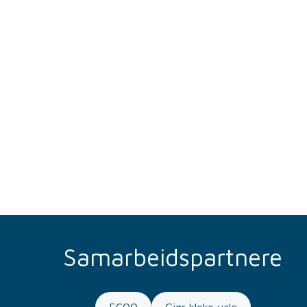
Samarbeidspartnere
ECOO
Gjør kloke valg