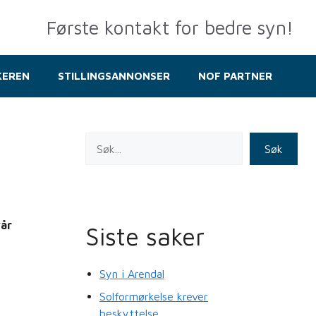
Første kontakt for bedre syn!
KEREN
STILLINGSANNONSER
NOF PARTNER
Søk
vår
Siste saker
Syn i Arendal
Solformørkelse krever
beskyttelse