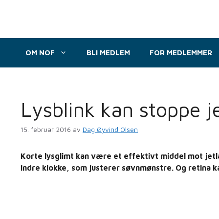
Hopp
til
innhold
OM NOF
BLI MEDLEM
FOR MEDLEMMER
Lysblink kan stoppe j
15. februar 2016
av
Dag Øyvind Olsen
Korte lysglimt kan være et effektivt middel mot jetla
indre klokke, som justerer søvnmønstre. Og retina k