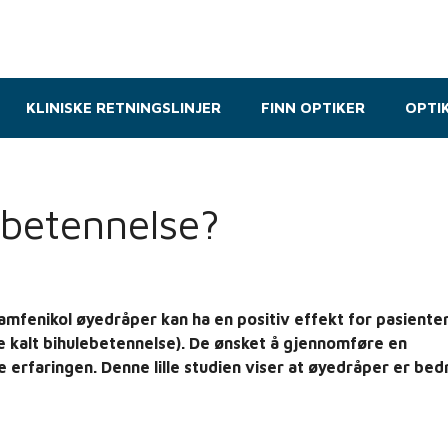
KLINISKE RETNINGSLINJER
FINN OPTIKER
OPTI
betennelse?
amfenikol øyedråper kan ha en positiv effekt for pasiente
e kalt bihulebetennelse). De ønsket å gjennomføre en
e erfaringen. Denne lille studien viser at øyedråper er bed