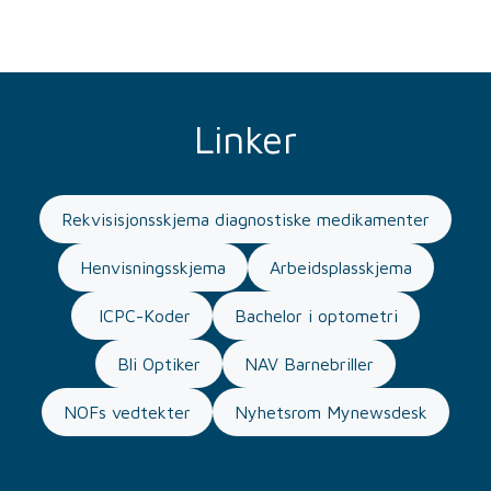
Linker
Rekvisisjonsskjema diagnostiske medikamenter
Henvisningsskjema
Arbeidsplasskjema
ICPC-Koder
Bachelor i optometri
Bli Optiker
NAV Barnebriller
NOFs vedtekter
Nyhetsrom Mynewsdesk