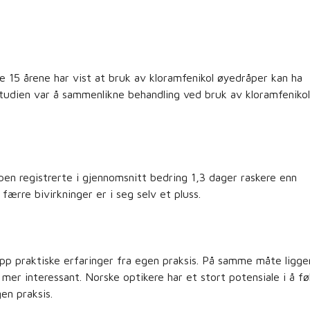
te 15 årene har vist at bruk av kloramfenikol øyedråper kan ha
tudien var å sammenlikne behandling ved bruk av kloramfenikol
pen registrerte i gjennomsnitt bedring 1,3 dager raskere enn
ærre bivirkninger er i seg selv et pluss.
opp praktiske erfaringer fra egen praksis. På samme måte ligge
er interessant. Norske optikere har et stort potensiale i å fø
en praksis.