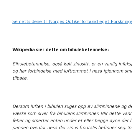
Se nettsidene til Norges Optikerforbund eget Forsknings
Wikipedia sier dette om bihulebetennelse:
Bihulebetennelse, også kalt sinusitt, er en vanlig infeksj
og har forbindelse med luftrommet i nesa igjennom små 
tilbake.
Dersom luften i bihulen suges opp av slimhinnene og det
væske som siver fra bihulens slimhinner. Blir dette vanne
feber og smerter enten under et eller begge øyne der bi
pannen ovenfor nesa der sinus frontalis befinner seg. S