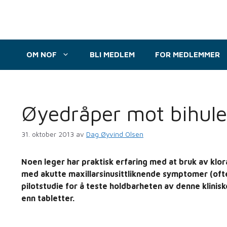
Hopp
til
innhold
OM NOF
BLI MEDLEM
FOR MEDLEMMER
Øyedråper mot bihule
31. oktober 2013
av
Dag Øyvind Olsen
Noen leger har praktisk erfaring med at bruk av klor
med akutte maxillarsinusittliknende symptomer (oft
pilotstudie for å teste holdbarheten av denne klinisk
enn tabletter.