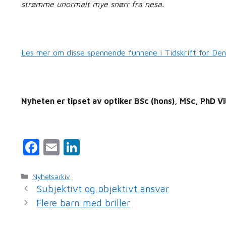
strømme unormalt mye snørr fra nesa.
Les mer om disse spennende funnene i Tidskrift for Den
Nyheten er tipset av optiker BSc (hons), MSc, PhD V
F
E
Li
a
m
n
c
ai
k
Kategorier
Nyhetsarkiv
Subjektivt og objektivt ansvar
e
l
e
Flere barn med briller
b
dI