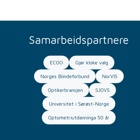
Samarbeidspartnere
ECOO
Gjør kloke valg
Norges Blindeforbund
NorVIS
Optikerbransjen
SJOVS
Universitet i Sørøst-Norge
Optometriutdanninga 50 år