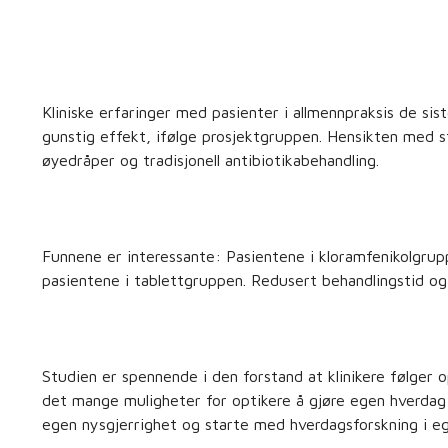
Kliniske erfaringer med pasienter i allmennpraksis de sis
gunstig effekt, ifølge prosjektgruppen. Hensikten med s
øyedråper og tradisjonell antibiotikabehandling.
Funnene er interessante: Pasientene i kloramfenikolgrup
pasientene i tablettgruppen. Redusert behandlingstid og f
Studien er spennende i den forstand at klinikere følger 
det mange muligheter for optikere å gjøre egen hverdag m
egen nysgjerrighet og starte med hverdagsforskning i eg