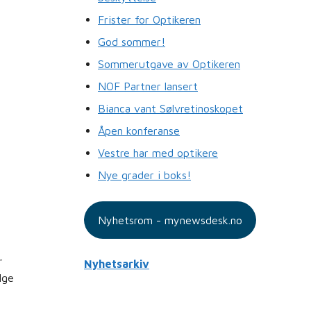
Frister for Optikeren
God sommer!
Sommerutgave av Optikeren
NOF Partner lansert
Bianca vant Sølvretinoskopet
Åpen konferanse
Vestre har med optikere
Nye grader i boks!
Nyhetsrom - mynewsdesk.no
r
Nyhetsarkiv
lge