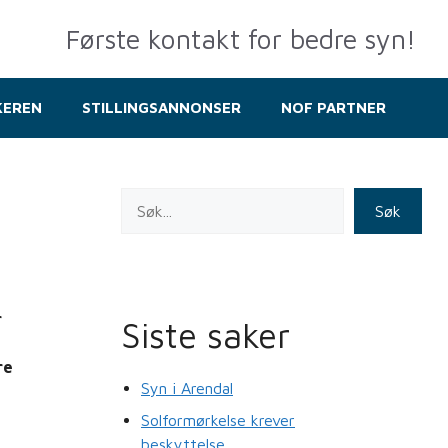
Første kontakt for bedre syn!
KEREN
STILLINGSANNONSER
NOF PARTNER
Søk
r
Siste saker
re
Syn i Arendal
Solformørkelse krever
beskyttelse