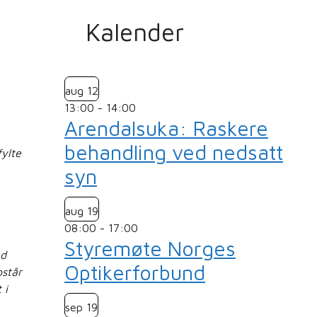
Kalender
aug
12
13:00
-
14:00
Arendalsuka: Raskere
behandling ved nedsatt
fylte
syn
aug
19
08:00
-
17:00
Styremøte Norges
ed
Optikerforbund
pstår
 i
sep
19