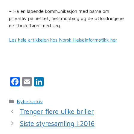
– Ha en løpende kommunikasjon med barna om
privatliv på nettet, nettmobbing og de utfordringene
nettbruk fører med seg.
Les hele artikkelen hos Norsk Helseinformatikk her
F
E
Li
a
m
n
c
ai
k
Kategorier
Nyhetsarkiv
e
l
e
Trenger flere ulike briller
b
dI
Siste styresamling i 2016
o
n