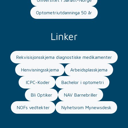
Universitet i Sørøst-Norge
Optometriutdanninga 50 år
Linker
Rekvisisjonsskjema diagnostiske medikamenter
Henvisningsskjema
Arbeidsplasskjema
ICPC-Koder
Bachelor i optometri
Bli Optiker
NAV Barnebriller
NOFs vedtekter
Nyhetsrom Mynewsdesk