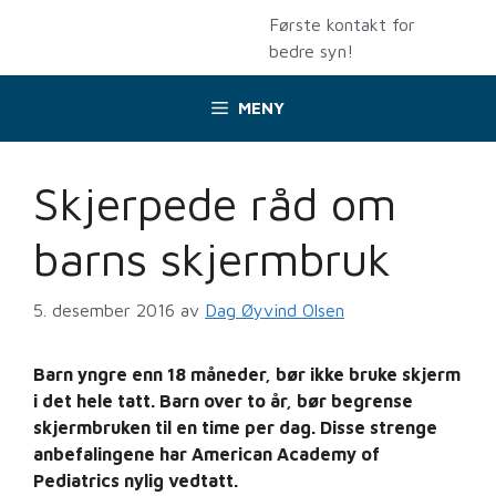
Hopp
Første kontakt for
til
bedre syn!
innhold
MENY
Skjerpede råd om
barns skjermbruk
5. desember 2016
av
Dag Øyvind Olsen
Barn yngre enn 18 måneder, bør ikke bruke skjerm
i det hele tatt. Barn over to år, bør begrense
skjermbruken til en time per dag. Disse strenge
anbefalingene har American Academy of
Pediatrics nylig vedtatt.