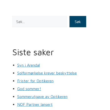
o
k
Søk
Siste saker
Syn i Arendal
Solformørkelse krever beskyttelse
Frister for Optikeren
God sommer!
Sommerutgave av Optikeren
NOF Partner lansert