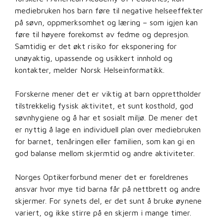
mediebruken hos barn føre til negative helseeffekter
på søvn, oppmerksomhet og læring – som igjen kan
føre til høyere forekomst av fedme og depresjon.
Samtidig er det økt risiko for eksponering for
unøyaktig, upassende og usikkert innhold og
kontakter, melder Norsk Helseinformatikk.
Forskerne mener det er viktig at barn opprettholder
tilstrekkelig fysisk aktivitet, et sunt kosthold, god
søvnhygiene og å har et sosialt miljø. De mener det
er nyttig å lage en individuell plan over mediebruken
for barnet, tenåringen eller familien, som kan gi en
god balanse mellom skjermtid og andre aktiviteter.
Norges Optikerforbund mener det er foreldrenes
ansvar hvor mye tid barna får på nettbrett og andre
skjermer. For synets del, er det sunt å bruke øynene
variert, og ikke stirre på en skjerm i mange timer.