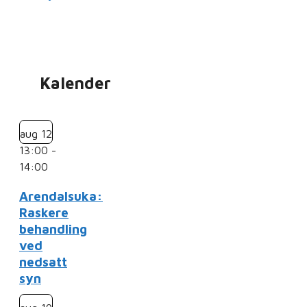
Kalender
aug
12
13:00
-
14:00
Arendalsuka:
Raskere
behandling
ved
nedsatt
syn