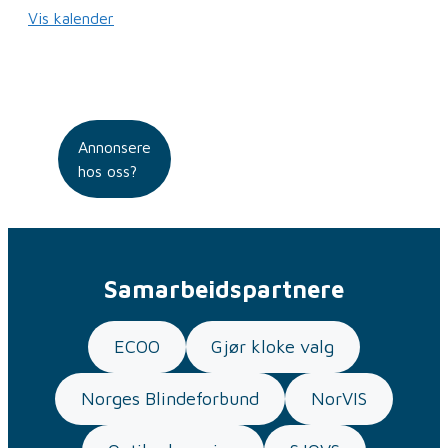
Vis kalender
Annonsere
hos oss?
Samarbeidspartnere
ECOO
Gjør kloke valg
Norges Blindeforbund
NorVIS