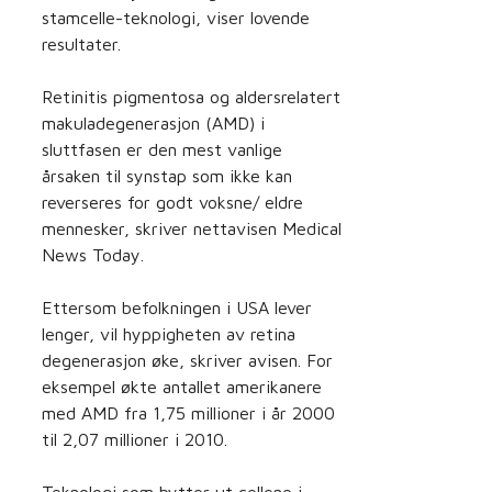
stamcelle-teknologi, viser lovende
resultater.
Retinitis pigmentosa og aldersrelatert
makuladegenerasjon (AMD) i
sluttfasen er den mest vanlige
årsaken til synstap som ikke kan
reverseres for godt voksne/ eldre
mennesker, skriver nettavisen Medical
News Today.
Ettersom befolkningen i USA lever
lenger, vil hyppigheten av retina
degenerasjon øke, skriver avisen. For
eksempel økte antallet amerikanere
med AMD fra 1,75 millioner i år 2000
til 2,07 millioner i 2010.
Teknologi som bytter ut cellene i