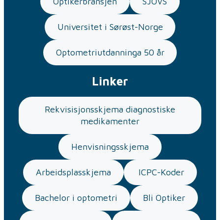
Optikerbransjen
SJOVS
Universitet i Sørøst-Norge
Optometriutdanninga 50 år
Linker
Rekvisisjonsskjema diagnostiske
medikamenter
Henvisningsskjema
Arbeidsplasskjema
ICPC-Koder
Bachelor i optometri
Bli Optiker