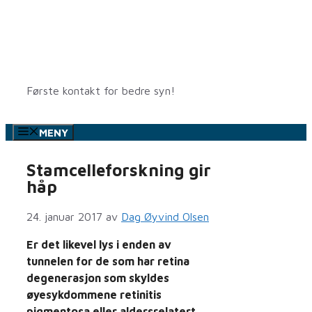
Hopp
til
innhold
Første kontakt for bedre syn!
MENY
Stamcelleforskning gir
håp
24. januar 2017
av
Dag Øyvind Olsen
Er det likevel lys i enden av
tunnelen for de som har retina
degenerasjon som skyldes
øyesykdommene retinitis
pigmentosa eller aldersrelatert