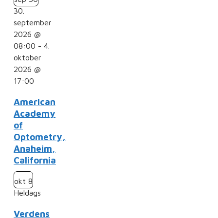
30.
september
2026 @
08:00
-
4.
oktober
2026 @
17:00
American
Academy
of
Optometry,
Anaheim,
California
okt
8
Heldags
Verdens