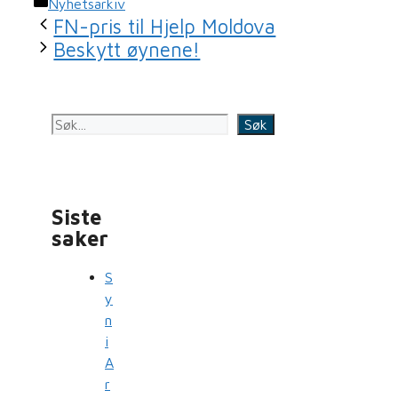
Kategorier
Nyhetsarkiv
FN-pris til Hjelp Moldova
Beskytt øynene!
Søk
Siste
saker
S
y
n
i
A
r