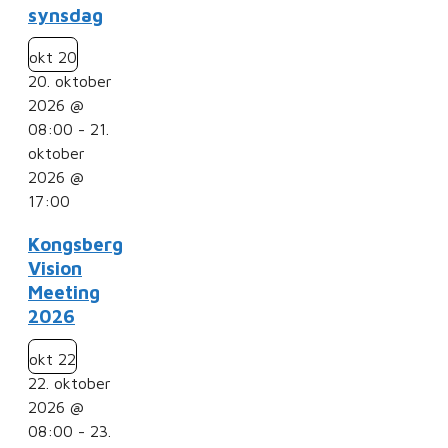
synsdag
okt
20
20. oktober
2026 @
08:00
-
21.
oktober
2026 @
17:00
Kongsberg
Vision
Meeting
2026
okt
22
22. oktober
2026 @
08:00
-
23.