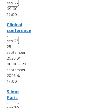
sep
22
09:00
-
17:00
Clinical
conference
sep
25
25.
september
2026 @
08:00
-
28.
september
2026 @
17:00
Silmo
Paris
sep
30