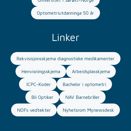
Universitet i Sørøst-Norge
Optometriutdanninga 50 år
Linker
Rekvisisjonsskjema diagnostiske medikamenter
Henvisningsskjema
Arbeidsplasskjema
ICPC-Koder
Bachelor i optometri
Bli Optiker
NAV Barnebriller
NOFs vedtekter
Nyhetsrom Mynewsdesk