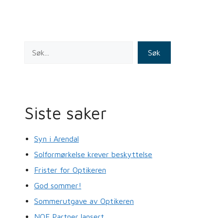
o
n
o
k
Søk
Siste saker
Syn i Arendal
Solformørkelse krever beskyttelse
Frister for Optikeren
God sommer!
Sommerutgave av Optikeren
NOF Partner lansert