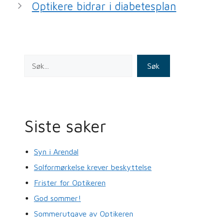
Optikere bidrar i diabetesplan
o
k
Søk
Siste saker
Syn i Arendal
Solformørkelse krever beskyttelse
Frister for Optikeren
God sommer!
Sommerutgave av Optikeren