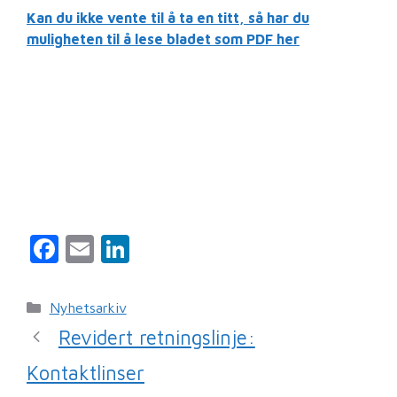
Kan du ikke vente til å ta en titt, så har du
muligheten til å lese bladet som PDF her
F
E
Li
a
m
n
c
ai
k
Kategorier
Nyhetsarkiv
e
l
e
Revidert retningslinje:
b
dI
Kontaktlinser
o
n