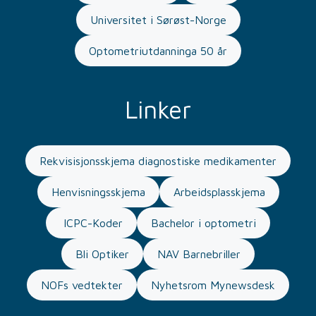
Universitet i Sørøst-Norge
Optometriutdanninga 50 år
Linker
Rekvisisjonsskjema diagnostiske medikamenter
Henvisningsskjema
Arbeidsplasskjema
ICPC-Koder
Bachelor i optometri
Bli Optiker
NAV Barnebriller
NOFs vedtekter
Nyhetsrom Mynewsdesk