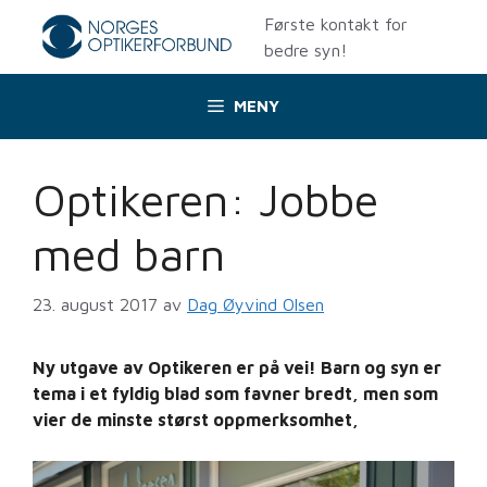
Hopp
Første kontakt for
til
bedre syn!
innhold
MENY
Optikeren: Jobbe
med barn
23. august 2017
av
Dag Øyvind Olsen
Ny utgave av Optikeren er på vei! Barn og syn er
tema i et fyldig blad som favner bredt, men som
vier de minste størst oppmerksomhet,