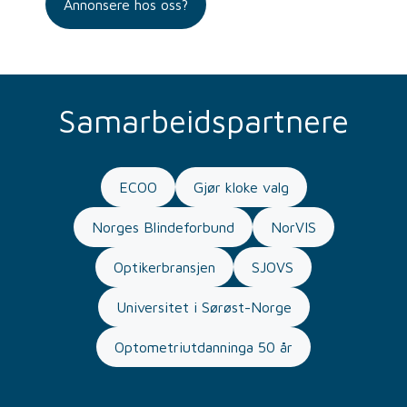
Annonsere hos oss?
Samarbeidspartnere
ECOO
Gjør kloke valg
Norges Blindeforbund
NorVIS
Optikerbransjen
SJOVS
Universitet i Sørøst-Norge
Optometriutdanninga 50 år