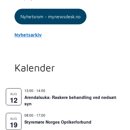
Nyhetsrom - mynewsdesk.no
Nyhetsarkiv
Kalender
13:00
-
14:00
AUG
Arendalsuka: Raskere behandling ved nedsatt
12
syn
08:00
-
17:00
AUG
Styremøte Norges Optikerforbund
19