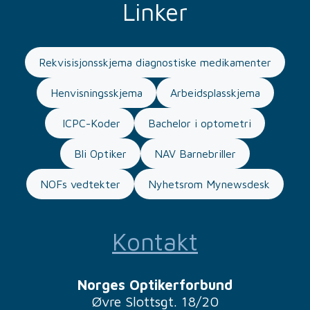
Linker
Rekvisisjonsskjema diagnostiske medikamenter
Henvisningsskjema
Arbeidsplasskjema
ICPC-Koder
Bachelor i optometri
Bli Optiker
NAV Barnebriller
NOFs vedtekter
Nyhetsrom Mynewsdesk
Kontakt
Norges Optikerforbund
Øvre Slottsgt. 18/20