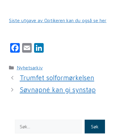
Siste utgave av Optikeren kan du også se her
F
E
Li
a
m
n
c
ai
k
Kategorier
Nyhetsarkiv
e
l
e
Trumfet solformørkelsen
b
dI
Søvnapné kan gi synstap
o
n
o
k
Søk