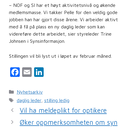
– NOF og SI har et høyt aktivitetsnivå og økende
medlemsmasse. Vi takker Pelle for den veldig gode
jobben han har gjort disse årene. Vi arbeider aktivt
med å få på plass en ny daglig leder som kan
videreføre dette arbeidet, sier styreleder Trine
Johnsen i Synsinformasjon.
Stillingen vil bli lyst ut i løpet av februar måned.
F
E
Li
a
m
n
c
ai
k
Kategorier
Nyhetsarkiv
e
l
e
Stikkord
daglig leder
,
stilling ledig
b
dI
Vil ha meldeplikt for optikere
o
n
Øker oppmerksomheten om syn
o