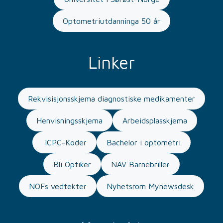
Optometriutdanninga 50 år
Linker
Rekvisisjonsskjema diagnostiske medikamenter
Henvisningsskjema
Arbeidsplasskjema
ICPC-Koder
Bachelor i optometri
Bli Optiker
NAV Barnebriller
NOFs vedtekter
Nyhetsrom Mynewsdesk