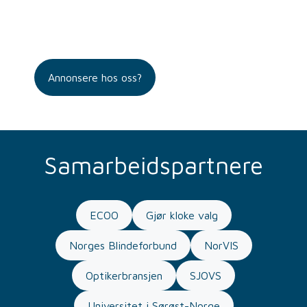
Annonsere hos oss?
Samarbeidspartnere
ECOO
Gjør kloke valg
Norges Blindeforbund
NorVIS
Optikerbransjen
SJOVS
Universitet i Sørøst-Norge