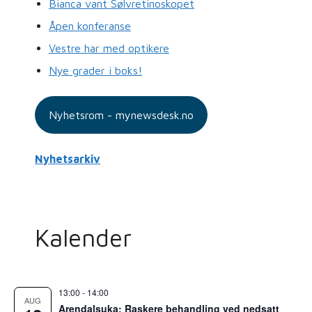
Bianca vant Sølvretinoskopet
Åpen konferanse
Vestre har med optikere
Nye grader i boks!
Nyhetsrom - mynewsdesk.no
Nyhetsarkiv
Kalender
13:00
-
14:00
AUG
Arendalsuka: Raskere behandling ved nedsatt