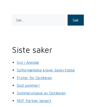
k
Søk
Siste saker
Syn i Arendal
Solformørkelse krever beskyttelse
Frister for Optikeren
God sommer!
Sommerutgave av Optikeren
NOF Partner lansert