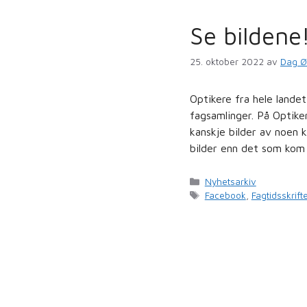
Se bildene
25. oktober 2022
av
Dag Ø
Optikere fra hele landet
fagsamlinger. På Optik
kanskje bilder av noen k
bilder enn det som kom 
Kategorier
Nyhetsarkiv
Stikkord
Facebook
,
Fagtidsskrift