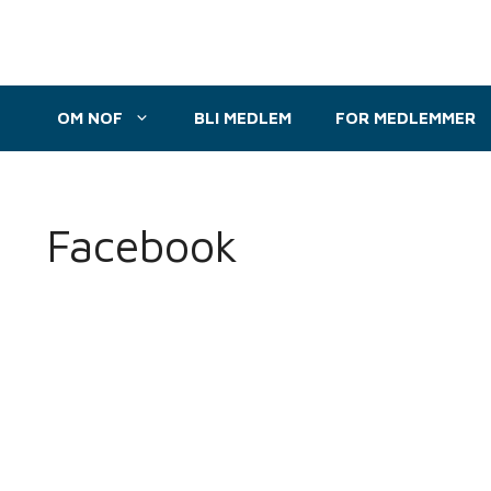
Hopp
til
innhold
OM NOF
BLI MEDLEM
FOR MEDLEMMER
Facebook