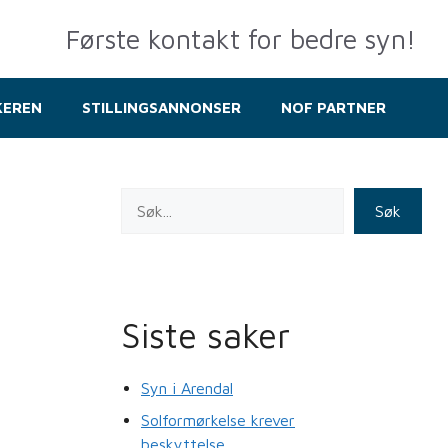
Første kontakt for bedre syn!
KEREN
STILLINGSANNONSER
NOF PARTNER
Søk
Siste saker
Syn i Arendal
Solformørkelse krever
beskyttelse