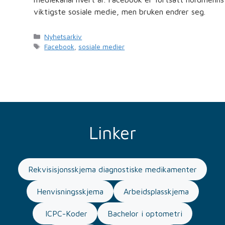
viktigste sosiale medie, men bruken endrer seg.
Kategorier
Nyhetsarkiv
Stikkord
Facebook
,
sosiale medier
Linker
Rekvisisjonsskjema diagnostiske medikamenter
Henvisningsskjema
Arbeidsplasskjema
ICPC-Koder
Bachelor i optometri