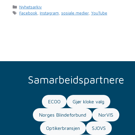
Kategorier
Nyhetsarkiv
Stikkord
Facebook
,
Instagram
,
sosiale medier
,
YouTube
Samarbeidspartnere
ECOO
Gjør kloke valg
Norges Blindeforbund
NorVIS
Optikerbransjen
SJOVS