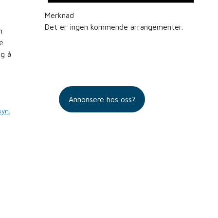
Merknad
Det er ingen kommende arrangementer.
n
e
ig å
Annonsere hos oss?
syn
,