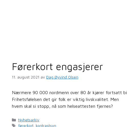
Førerkort engasjerer
11. august 2021
av
Dag Øyvind Olsen
Nærmere 90 000 nordmenn over 80 år kjører fortsatt bil
Frihetsfølelsen det gir folk er viktig livskvalitet. Men
hvem skal si stopp, nå som helseattesten fjernes?
Kategorier
Nyhetsarkiv
Stikkord
førerkort
,
kontrastsyn