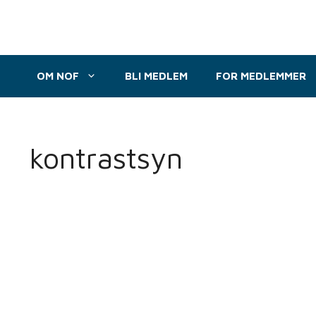
Hopp
til
innhold
OM NOF
BLI MEDLEM
FOR MEDLEMMER
kontrastsyn