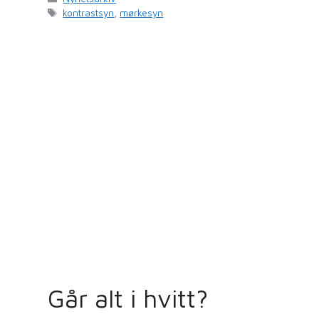
Stikkord
kontrastsyn
,
mørkesyn
Går alt i hvitt?