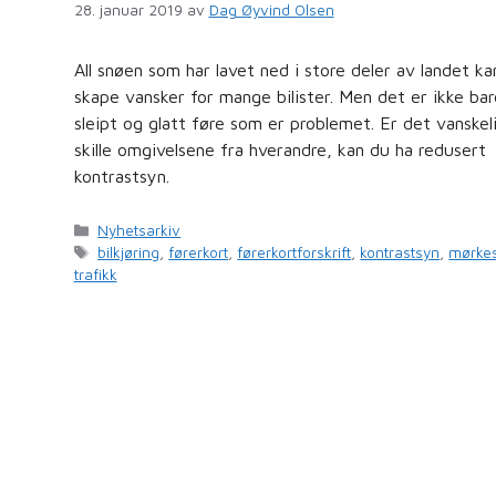
28. januar 2019
av
Dag Øyvind Olsen
All snøen som har lavet ned i store deler av landet ka
skape vansker for mange bilister. Men det er ikke bar
sleipt og glatt føre som er problemet. Er det vanskel
skille omgivelsene fra hverandre, kan du ha redusert
kontrastsyn.
Kategorier
Nyhetsarkiv
Stikkord
bilkjøring
,
førerkort
,
førerkortforskrift
,
kontrastsyn
,
mørke
trafikk