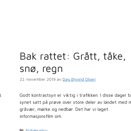
Bak rattet: Grått, tåke,
snø, regn
22. november 2019
av
Dag Øyvind Olsen
Godt kontrastsyn er viktig i trafikken. I disse dager bl
.
synet satt på prøve over store deler av landet med 
gråvær, mørke og nedbør. Det har vi laget
informasjonsfilm om.
Kategorier
Nyhetsarkiv