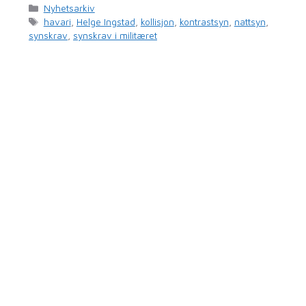
Kategorier
Nyhetsarkiv
Stikkord
havari
,
Helge Ingstad
,
kollisjon
,
kontrastsyn
,
nattsyn
,
synskrav
,
synskrav i militæret