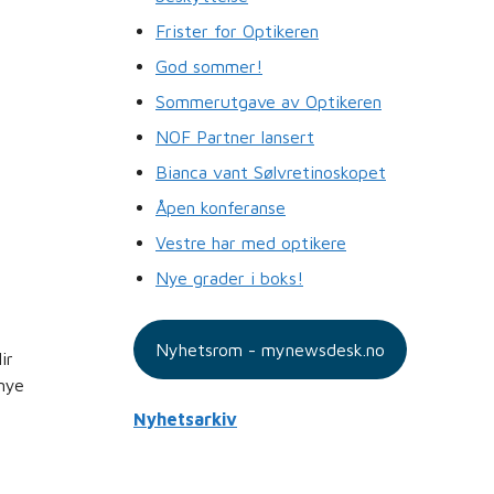
Frister for Optikeren
God sommer!
Sommerutgave av Optikeren
NOF Partner lansert
Bianca vant Sølvretinoskopet
Åpen konferanse
Vestre har med optikere
Nye grader i boks!
Nyhetsrom - mynewsdesk.no
ir
mye
Nyhetsarkiv