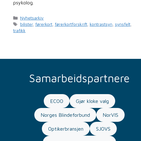
psykolog.
Kategorier
Nyhetsarkiv
Stikkord
bilister
,
førerkort
,
førerkortforskrift
,
kontrastsyn
,
synsfelt
,
trafikk
Samarbeidspartnere
ECOO
Gjør kloke valg
Norges Blindeforbund
NorVIS
Optikerbransjen
SJOVS