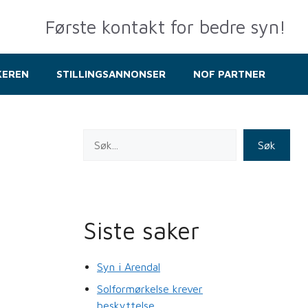
Første kontakt for bedre syn!
KEREN
STILLINGSANNONSER
NOF PARTNER
Søk
Siste saker
Syn i Arendal
Solformørkelse krever
beskyttelse