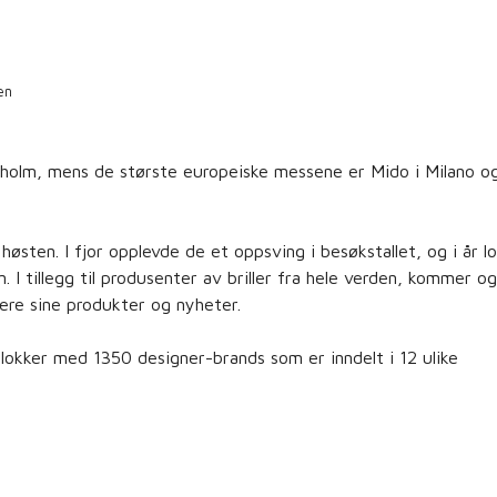
en
holm, mens de største europeiske messene er Mido i Milano o
sten. I fjor opplevde de et oppsving i besøkstallet, og i år l
I tillegg til produsenter av briller fra hele verden, kommer o
tere sine produkter og nyheter.
o lokker med 1350 designer-brands som er inndelt i 12 ulike