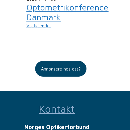
Optometrikonference
Danmark
Vis kalender
Annonsere hos oss?
Kontakt
Norges Optikerforbund