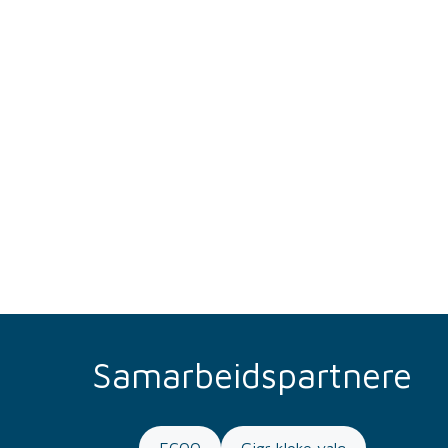
Samarbeidspartnere
ECOO
Gjør kloke valg