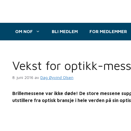
Hopp
til
innhold
OM NOF
BLI MEDLEM
FOR MEDLEMMER
Vekst for optikk-mess
8. juni 2016
av
Dag Øyvind Olsen
Brillemessene var ikke døde! De store messene suppl
utstillere fra optisk bransje i hele verden på sin op