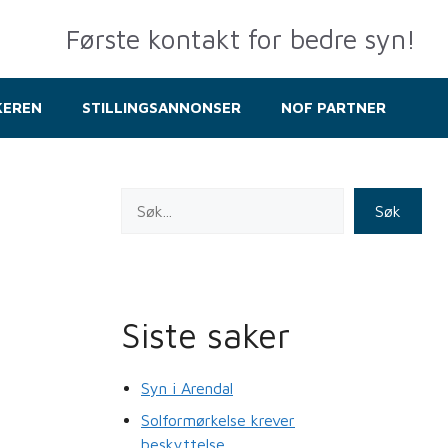
Første kontakt for bedre syn!
KEREN
STILLINGSANNONSER
NOF PARTNER
Søk
0
Siste saker
Syn i Arendal
Solformørkelse krever
beskyttelse