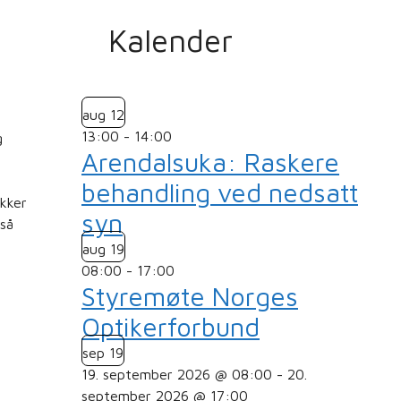
Kalender
aug
12
13:00
-
14:00
g
Arendalsuka: Raskere
behandling ved nedsatt
okker
syn
gså
aug
19
08:00
-
17:00
Styremøte Norges
Optikerforbund
sep
19
19. september 2026 @ 08:00
-
20.
september 2026 @ 17:00