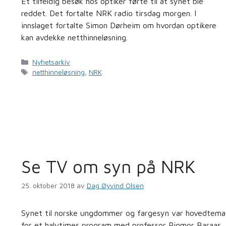
Et tilfeldig besøk hos optiker førte til at synet ble
reddet. Det fortalte NRK radio tirsdag morgen. I
innslaget fortalte Simon Dørheim om hvordan optikere
kan avdekke netthinneløsning.
Kategorier
Nyhetsarkiv
Stikkord
netthinneløsning
,
NRK
Se TV om syn på NRK
25. oktober 2018
av
Dag Øyvind Olsen
Synet til norske ungdommer og fargesyn var hovedtema
for et halvtimes program med professor Rigmor Baraas