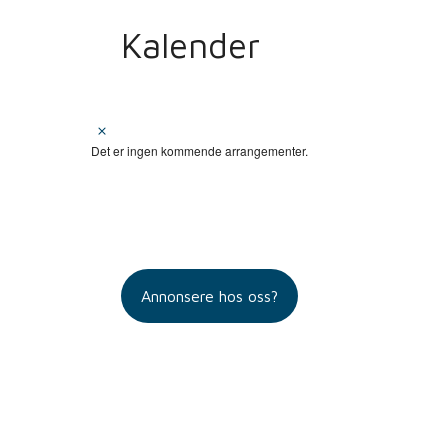
Kalender
M
e
Det er ingen kommende arrangementer.
r
k
n
a
d
Annonsere hos oss?