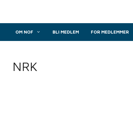
Hopp
til
innhold
OM NOF
BLI MEDLEM
FOR MEDLEMMER
NRK