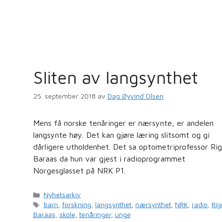
Sliten av langsynthet
25. september 2018
av
Dag Øyvind Olsen
Mens få norske tenåringer er nærsynte, er andelen
langsynte høy. Det kan gjøre læring slitsomt og gi
dårligere utholdenhet. Det sa optometriprofessor Ri
Baraas da hun var gjest i radioprogrammet
Norgesglasset på NRK P1.
Kategorier
Nyhetsarkiv
Stikkord
barn
,
forskning
,
langsynthet
,
nærsynthet
,
NRK
,
radio
,
Ri
Baraas
,
skole
,
tenåringer
,
unge