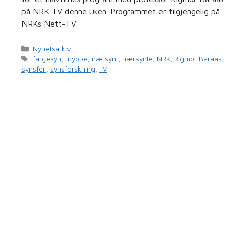
på NRK TV denne uken. Programmet er tilgjengelig på
NRKs Nett-TV.
Kategorier
Nyhetsarkiv
Stikkord
fargesyn
,
myope
,
nærsynt
,
nærsynte
,
NRK
,
Rigmor Baraas
,
synsfeil
,
synsforskning
,
TV