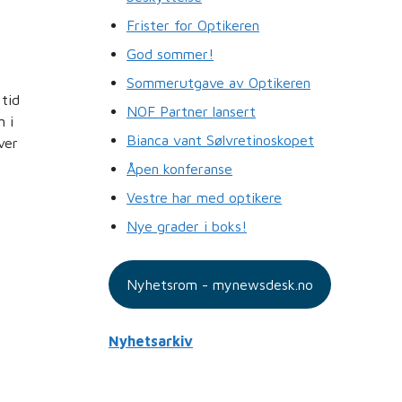
Frister for Optikeren
God sommer!
Sommerutgave av Optikeren
tid
NOF Partner lansert
n i
Bianca vant Sølvretinoskopet
ver
e
Åpen konferanse
Vestre har med optikere
Nye grader i boks!
Nyhetsrom - mynewsdesk.no
Nyhetsarkiv