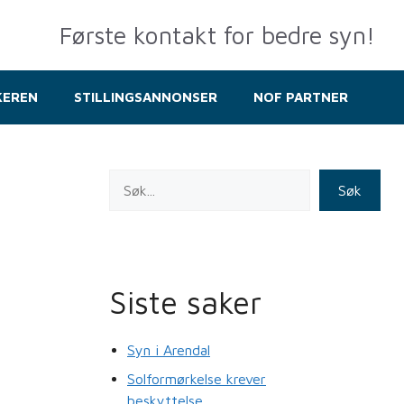
Første kontakt for bedre syn!
KEREN
STILLINGSANNONSER
NOF PARTNER
Søk
Siste saker
Syn i Arendal
.
Solformørkelse krever
beskyttelse