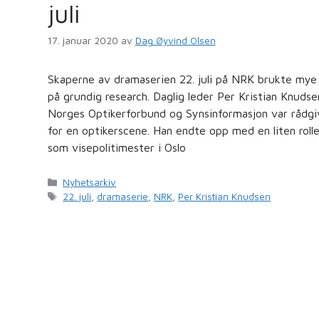
juli
17. januar 2020
av
Dag Øyvind Olsen
Skaperne av dramaserien 22. juli på NRK brukte mye 
på grundig research. Daglig leder Per Kristian Knudse
Norges Optikerforbund og Synsinformasjon var rådgi
for en optikerscene. Han endte opp med en liten roll
som visepolitimester i Oslo
Kategorier
Nyhetsarkiv
Stikkord
22. juli
,
dramaserie
,
NRK
,
Per Kristian Knudsen